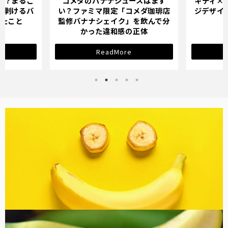
スはまず
キティ×バナナミルクのパッケー
オイシッ
メダ珈琲店
ジデザインが示す「学び直し」の
ている人
を飲んで分
サインとは？
正体
ReadMore
バナナ雑貨
コラム